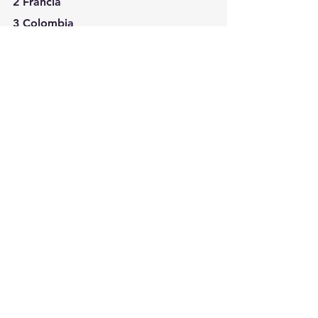
2 Francia
3 Colombia
4 México
5 Bolivia
6 Turquía
7 Brasil
8 Italia
9 Perú
10 Kazajstán
70 Jamaica
71 Islas Vírgenes Británicas
72 Jersey
73 Reino Unido
74 Países Bajos
75 Nueva Zelanda