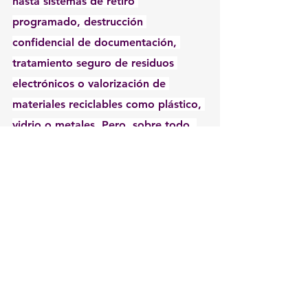
hasta sistemas de retiro 
programado, destrucción 
confidencial de documentación, 
tratamiento seguro de residuos 
electrónicos o valorización de 
materiales reciclables como plástico, 
vidrio o metales. Pero, sobre todo, 
debe estar acompañada de una 
mirada estratégica: no se trata solo 
de “sacar lo que sobra”, sino de 
integrar la sustentabilidad al modelo 
de negocio.
En ese camino, cada empresa puede 
preguntarse: ¿qué residuos genero?, 