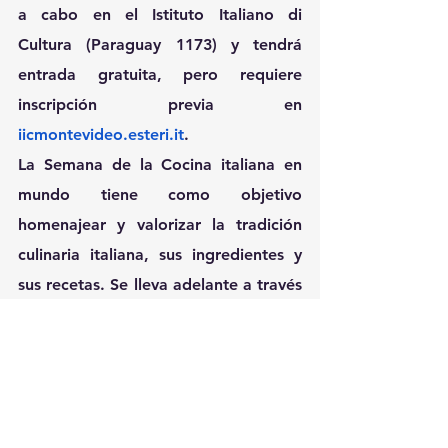
a cabo en el Istituto Italiano di 
Cultura (Paraguay 1173) y tendrá 
entrada gratuita, pero requiere 
inscripción previa en 
iicmontevideo.esteri.it
.
La Semana de la Cocina italiana en 
mundo tiene como objetivo 
homenajear y valorizar la tradición 
culinaria italiana, sus ingredientes y 
sus recetas. Se lleva adelante a través 
de las 
Embajadas e Institutos de 
Cultura de Italia
 en más de 105 
países. En Uruguay, el evento es 
organizado por la Embajada de Italia 
en Montevideo y el Istituto Italiano di 