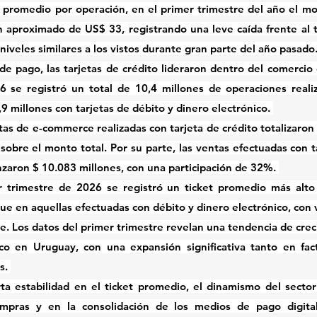
 promedio por operación, en el primer trimestre del año el mo
 aproximado de US$ 33, registrando una leve caída frente al tr
iveles similares a los vistos durante gran parte del año pasado
e pago, las tarjetas de crédito lideraron dentro del comercio e
 se registró un total de 10,4 millones de operaciones realiz
,9 millones con tarjetas de débito y dinero electrónico. 
tas de e-commerce realizadas con tarjeta de crédito totalizaron 
obre el monto total. Por su parte, las ventas efectuadas con ta
nzaron $ 10.083 millones, con una participación de 32%. 
r trimestre de 2026 se registró un ticket promedio más alto 
que en aquellas efectuadas con débito y dinero electrónico, con 
. Los datos del primer trimestre revelan una tendencia de crec
ico en Uruguay, con una expansión significativa tanto en fac
. 
rta estabilidad en el ticket promedio, el dinamismo del secto
pras y en la consolidación de los medios de pago digital