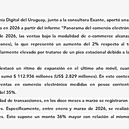
a Digital del Uruguay, junto a la consultora Exante, aportó una 
o en 2026 a partir del informe “Panorama del comercio electrón
e 2026, las ventas bajo la modalidad de e-commerce alcanza
lones), lo que representó un aumento del 2% respecto al tri
larmente elevado por tratarse de un pico estacional debido a las
destacó un ritmo de expansión en el último año móvil, cuand
sumó $ 112.936 millones (US$ 2.829 millones). En este contex
entas en comercio electrónico medidas en pesos corrient
del 35%. 
idad de transacciones, en los doce meses a marzo se registraron 
s. Específicamente, entre enero y marzo de 2026, se realizó 
es. Esto supone un monto 36% mayor con relación al mismo