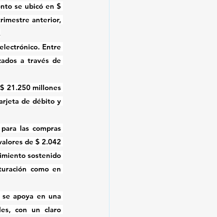
nto se ubicó en $ 
imestre anterior, 
.
lectrónico. Entre 
ados a través de 
$ 21.250 millones 
rjeta de débito y 
para las compras 
valores de $ 2.042 
imiento sostenido 
turación como en 
r se apoya en una 
es, con un claro 