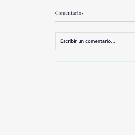
Comentarios
Escribir un comentario...
MONTEVIDEO SHOPPING
PRESENTA UNA NUEVA
EDICIÓN DE SHOPPING
SALE CICLOS