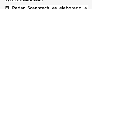
El Radar Scanntech es elaborado a 
partir de un panel de más de 7.000 
puntos de venta distribuidos en todo 
el país. El informe completo puede 
consultarse en: 
Radar Scanntech 
Diciembre 2025
.
Ver todo
Entradas recientes