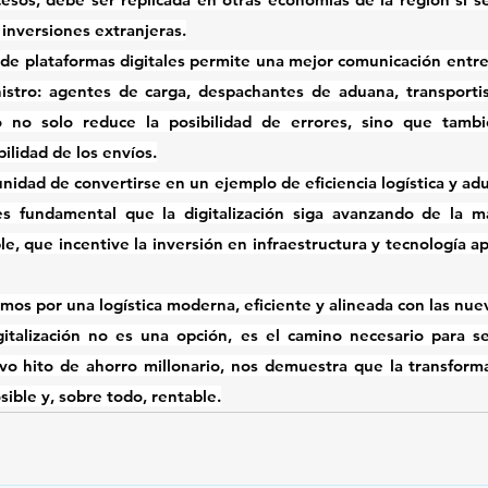
 inversiones extranjeras.
 de plataformas digitales
 permite una mejor comunicación entre 
istro: agentes de carga, despachantes de aduana, transportis
 no solo reduce la posibilidad de errores, sino que tambi
bilidad de los envíos.
unidad de convertirse en un 
ejemplo de eficiencia logística y a
 es fundamental que la digitalización siga avanzando de la 
le
, que incentive la inversión en infraestructura y tecnología ap
mos por una logística moderna, eficiente y alineada con las nuev
gitalización no es una opción, es el camino necesario para se
o hito de ahorro millonario, nos demuestra que la transformac
sible y, sobre todo, rentable.