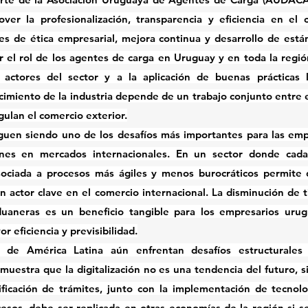
r la profesionalización, transparencia y eficiencia en el co
s de ética empresarial, mejora continua y desarrollo de están
r el rol de los agentes de carga en Uruguay y en toda la regió
 actores del sector y a la aplicación de buenas prácticas lo
miento de la industria depende de un trabajo conjunto entre el
gulan el comercio exterior.
iguen siendo uno de los desafíos más importantes para las emp
nes en mercados internacionales. En un sector donde cada 
sociada a procesos más ágiles y menos burocráticos permite 
n 
actor clave en el comercio internacional
. La 
disminución de t
duaneras
 es un beneficio tangible para los empresarios urug
 eficiencia y previsibilidad.
s de América Latina aún enfrentan desafíos estructurales 
uestra que la digitalización no es una tendencia del futuro, s
ificación de trámites, junto con la implementación de 
tecnolo
cesos
, debe ser replicada en otras economías de la región si se