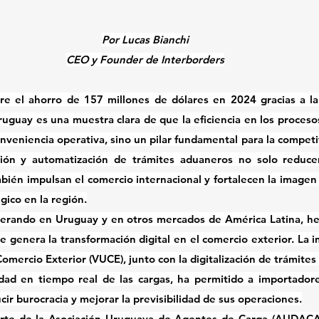
Por Lucas Bianchi
CEO y Founder de Interborders
bre el ahorro de 
157 millones de dólares en 2024
 gracias a la
uguay es una muestra clara de que la eficiencia en los proceso
nveniencia operativa, sino un pilar fundamental para la competi
ación y automatización de trámites aduaneros
 no solo reducen
bién impulsan el comercio internacional y fortalecen la image
égico en la región
.
erando en Uruguay y en otros mercados de América Latina, hem
 Comercio Exterior (VUCE)
, junto con la digitalización de trámite
idad en tiempo real de las cargas, ha permitido a importador
cir burocracia y mejorar la previsibilidad de sus operaciones.
arte de la Asociación Uruguaya de Agentes de Carga (AUDACA)