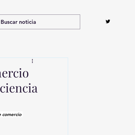
mercio
iciencia
e comercio 