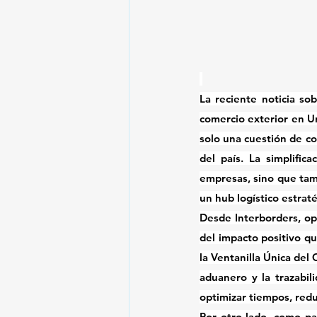
La reciente noticia so
comercio exterior en Ur
solo una cuestión de co
del país. La 
simplific
empresas, sino que tam
un 
hub logístico estrat
Desde Interborders, op
la Ventanilla Única del
aduanero y la trazabil
optimizar tiempos, redu
Por otro lado, como p