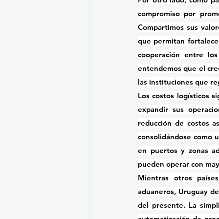
compromiso por promove
Compartimos sus valore
que permitan fortalece
cooperación entre los
entendemos que el creci
las instituciones que re
Los 
costos logísticos
 s
expandir sus operacio
reducción de costos a
consolidándose como u
en puertos y zonas a
pueden operar con mayor
Mientras otros paíse
aduaneros, Uruguay dem
del presente. La simpl
automatización de pro