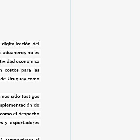
 digitalización del 
s aduaneros no es 
tividad económica 
 costos para las 
n de Uruguay como 
os sido testigos 
del impacto positivo que genera la transformación digital en el comercio exterior. La implementación de 
s como el despacho 
es y exportadores 
, compartimos el 