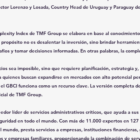
ector Lorenzo y Losada, Country Head de Uruguay y Paraguay d
plexity Index de TMF Group se elabora en base al conocimient
u propósito no es desalentar la inversión, sino brindar herramien
fíos y tomar decisiones informadas. En otras palabras, la compl
ios sea imposible, sino que requiere planificación, estrategia y,
ra quienes buscan expandirse en mercados con alto potencial pe
 el GBCI funciona como un recurso clave. La versión completa d
ficial de TMF Group.
or líder de servicios administrativos críticos, que ayuda a sus 
seguridad en todo el mundo. Con más de 11.000 expertos en 127 
el mundo, presta servicios a empresas, instituciones financieras,
dos y empresas familiares, proporcionando la combinación de serv