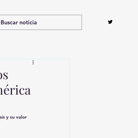
os
mérica
s y su valor 