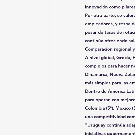
innovación como pilares
Por otra parte, se val
empleadores, y respalda
pesar de tasas de rotaci
continúa ofreciendo sal
Comparación regional y
A nivel global, Grecia,
complejos para hacer ne
Dinamarca, Nueva Zelan
más simples para las e
Dentro de América Lati
para operar, con mejor
Colombia (5°), México (
una competitividad com
“Uruguay continúa adap
iniciativas gubernamenta