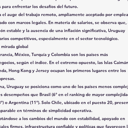
 para enfrentar los desafíos del futuro.
ora el auge del trabajo remoto, ampliamente aceptado por emple
do con marcos legales. En materia de salarios, se observa que, 
ón estable y la ausencia de una inflación significativa, Uruguay
arios competitivos, especialmente en el sector tecnológico.
 mirada global
 Francia, México, Turquía y Colombia son los países más
gocios, según el índice. En el extremo opuesto, las Islas Caimán
da, Hong Kong y Jersey ocupan los primeros lugares entre los
mpresas.
na, Uruguay se posiciona como uno de los países menos comple
es desempeños que Brasil (6° en el ranking de mayor complejida
3°) o Argentina (11°). Solo Chile, ubicado en el puesto 20, prese
parable en términos de simplicidad operativa.
tándose a los cambios del mundo con estabilidad, apoyado en
les firmes, infraestructura confiable y políticas que favorecen 