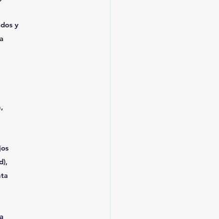
ados y
a
,
jos
d),
nta
la