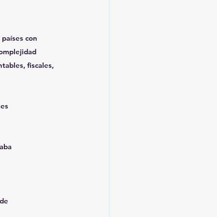
países con 
omplejidad 
ables, fiscales, 
ses
caba
 de