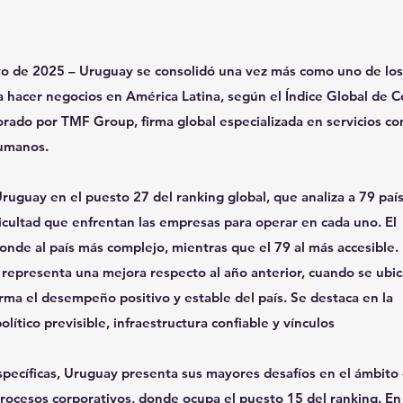
 de 2025 – Uruguay se consolidó una vez más como uno de los 
 hacer negocios en América Latina, según el Índice Global de C
rado por TMF Group, firma global especializada en servicios cont
humanos.
Uruguay en el puesto 27 del ranking global, que analiza a 79 paí
ficultad que enfrentan las empresas para operar en cada uno. El
nde al país más complejo, mientras que el 79 al más accesible.
 representa una mejora respecto al año anterior, cuando se ubi
irma el desempeño positivo y estable del país. Se destaca en la
lítico previsible, infraestructura confiable y vínculos
specíficas, Uruguay presenta sus mayores desafíos en el ámbito
procesos corporativos, donde ocupa el puesto 15 del ranking. En