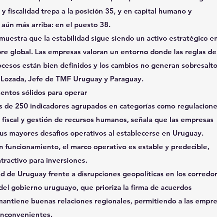
y fiscalidad trepa a la posición 35, y en capital humano y
aún más arriba: en el puesto 38.
uestra que la estabilidad sigue siendo un activo estratégico e
re global. Las empresas valoran un entorno donde las reglas de
rocesos están bien definidos y los cambios no generan sobresalto
 Lozada, Jefe de TMF Uruguay y Paraguay.
ntos sólidos para operar
ás de 250 indicadores agrupados en categorías como regulacion
 fiscal y gestión de recursos humanos, señala que las empresas
sus mayores desafíos operativos al establecerse en Uruguay.
 funcionamiento, el marco operativo es estable y predecible,
ractivo para inversiones.
d de Uruguay frente a disrupciones geopolíticas en los corredo
 del gobierno uruguayo, que prioriza la firma de acuerdos
 mantiene buenas relaciones regionales, permitiendo a las empr
inconvenientes.