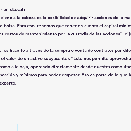
ir en dLocal?
iene a la cabeza es la posibilidad de adquirir acciones de la man
e bolsa. Para eso, tenemos que tener en cuenta el capital míni
 los costos de mantenimiento por la custodia de las acciones”, di
ó, es hacerlo a través de la compra o venta de contratos por dife
n el valor de un activo subyacente). “Esto nos permite aprovechar
a como a la baja, operando directamente desde nuestra computado
sacción y mínimos para poder empezar. Eso es parte de lo que
 experto.