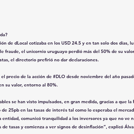
ída?
ción de dLocal cotizaba en los USD 24.5 y en tan solo dos días, l
ible fraude, el unicornio uruguayo perdió más del 50% de su valo
stas, el directorio prefirió no dar declaraciones.
 el precio de la acción de 
#DLO
 desde noviembre del año pasad
n su valor, entorno al 80%.
ables se han visto impulsados, en gran medida, gracias a que la 
 de 25pb en las tasas de interés tal como lo esperaba el merca
a entidad, comunicó tranquilidad a los inversores ya que no ve 
de tasas y comienza a ver signos de desinflación”, explicó Álv