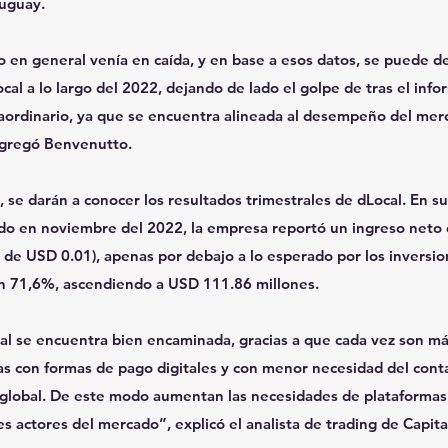
ruguay.
 en general venía en caída, y en base a esos datos, se puede dec
cal a lo largo del 2022, dejando de lado el golpe de tras el in
raordinario, ya que se encuentra alineada al desempeño del mer
agregó Benvenutto.
 se darán a conocer los resultados trimestrales de dLocal. En su
do en noviembre del 2022, la empresa reportó un ingreso neto 
o de USD 0.01), apenas por debajo a lo esperado por los inversion
n 71,6%, ascendiendo a USD 111.86 millones.
cal se encuentra bien encaminada, gracias a que cada vez son m
as con formas de pago digitales y con menor necesidad del conta
el global. De este modo aumentan las necesidades de plataforma
es actores del mercado”, explicó el analista de trading de Capit