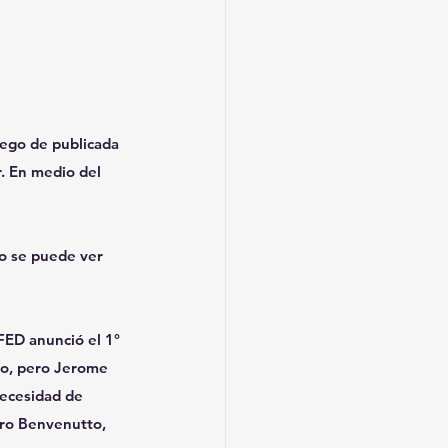
uego de publicada 
r. En medio del 
o se puede ver 
FED anunció el 1° 
do, pero Jerome 
necesidad de 
aro Benvenutto, 