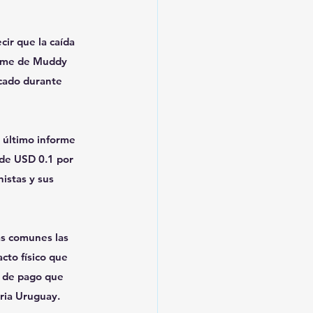
ir que la caída 
forme de Muddy 
cado durante 
 último informe 
de USD 0.1 por 
istas y sus 
ás comunes las 
cto físico que 
s de pago que 
aria Uruguay.