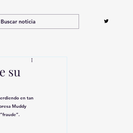
e su
perdiendo en tan 
mpresa Muddy 
“fraude”.