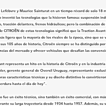
Lefèbvre y Maurice Sainturat en un tiempo récord de solo 18 me
 inventó las tecnologías que la hicieron famosa: suspensión in
 tracción delantera, frenos hidráulicos; pero la combinación de e
 CITROËN de estas tecnologías significó que la Traction Avant 
s ligera que la mayoría de los rivales de la época, sino que se 
e sus 105 años de historia, Citroën siempre se ha distinguido por
encias del mercado y ofrecer vehículos que desafían las convenci
nt representa un hito en la historia de Citroën y en la industria
oler, gerente general de Oversil Uruguay, representante exclusi
as características técnicas y su diseño distintivo lo convirtiero
erdura hasta el día de hoy".
lo fue un éxito técnico, sino también un éxito comercial, con má
ante su larga trayectoria desde 1934 hasta 1957. Además, su ve