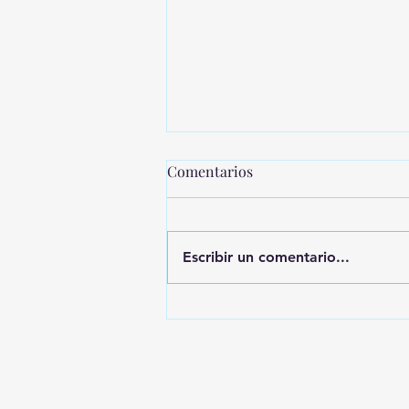
Comentarios
Escribir un comentario...
MONTEVIDEO SHOPPING
PRESENTA UNA NUEVA
EDICIÓN DE SHOPPING
SALE CICLOS