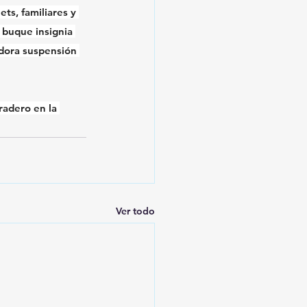
ts, familiares y 
 buque insignia 
adora suspensión 
adero en la 
Ver todo