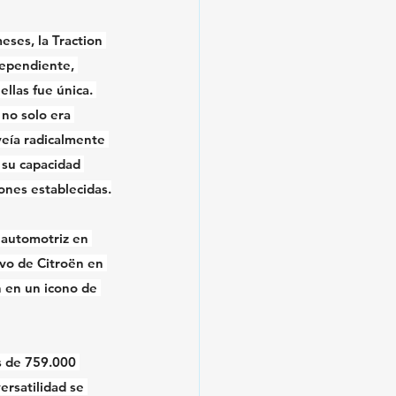
ses, la Traction 
dependiente, 
llas fue única. 
no solo era 
veía radicalmente 
 su capacidad 
ones establecidas.
 automotriz en 
vo de Citroën en 
n en un icono de 
s de 759.000 
rsatilidad se 