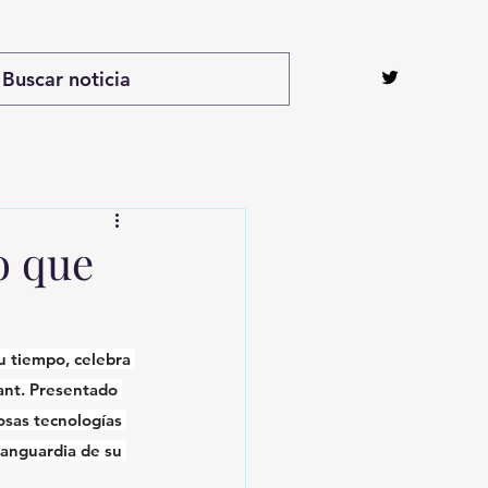
o que
u tiempo, celebra 
vant. Presentado 
osas tecnologías 
vanguardia de su 