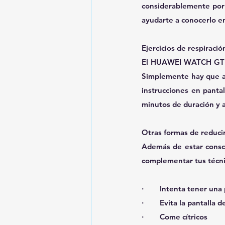
considerablemente por 
ayudarte a conocerlo en
Ejercicios de respiració
El HUAWEI WATCH GT 2 in
Simplemente hay que acc
instrucciones en panta
minutos de duración y al
Otras formas de reducir
Además de estar conscie
complementar tus técnic
·        Intenta tener una
·        Evita la pantall
·        Come cítricos