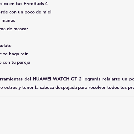
clásica en tus FreeBuds 4
 verde con un poco de miel
de manos
goma de mascar
colate
ue te haga reír
mo con tu pareja
herramientas del HUAWEI WATCH GT 2 lograrás relajarte un poc
de estrés y tener la cabeza despejada para resolver todos tus p