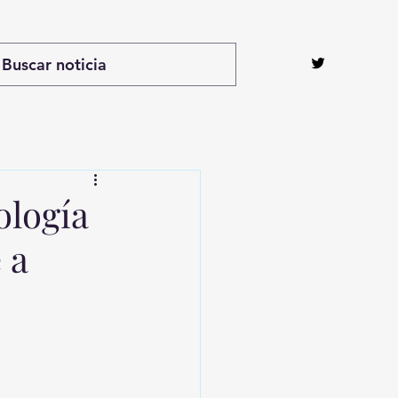
ología
 a