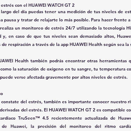
l estrés con el HUAWEI WATCH GT 2
 largo del día puedas tener una medición de tus niveles de est
ausa y tratar de relajarte lo más posible. Para hacer frente a 
liza un monitoreo de estrés 24/7 utilizando la tecnología 
ud y, en caso de que tus niveles sean demasiado altos, Huawe
s de respiración a través de la app HUAWEI Health según sea la 
AWEI Health también podrás encontrar otras herramientas q
como la saturación de oxígeno en tu sangre, tu temperatura corp
puede verse afectada gravemente por altos niveles de estrés.
co
constate del estrés, también es importante conocer nuestro ri
derivadas del estrés. El HUAWEI WATCH GT 2 es compatible con
cardiaco TruSeen™ 4.5 recientemente actualizada de Huawei
 de Huawei, la precisión del monitoreo del ritmo cardí