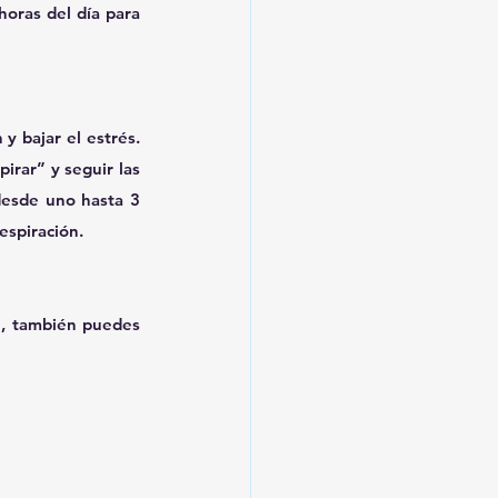
oras del día para 
 bajar el estrés. 
rar” y seguir las 
desde uno hasta 3 
respiración.
n, también puedes 