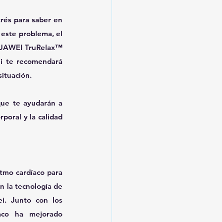
rés para saber en 
este problema, el 
HUAWEI TruRelax™ 
i te recomendará 
situación.
ue te ayudarán a 
oral y la calidad 
tmo cardíaco para 
 la tecnología de 
. Junto con los 
aco ha mejorado 