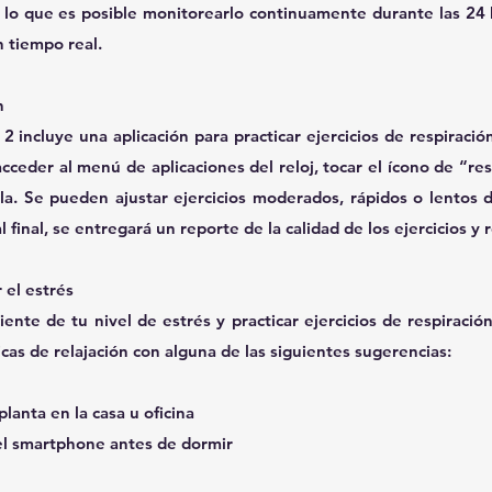
lo que es posible monitorearlo continuamente durante las 24 h
 tiempo real. 
n
cluye una aplicación para practicar ejercicios de respiración y
eder al menú de aplicaciones del reloj, tocar el ícono de “respi
lla. Se pueden ajustar ejercicios moderados, rápidos o lentos 
 final, se entregará un reporte de la calidad de los ejercicios y 
 el estrés
nte de tu nivel de estrés y practicar ejercicios de respiració
as de relajación con alguna de las siguientes sugerencias:
 planta en la casa u oficina
a del smartphone antes de dormir