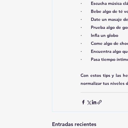
·        Escucha música 
·        Bebe algo de té
·        Date un masaje 
·        Prueba algo de 
·        Infla un globo
·        Come algo de cho
·        Encuentra algo q
·        Pasa tiempo ínti
Con estos tips y las 
normalizar tus niveles 
Entradas recientes