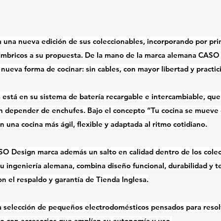
 una nueva edición de sus coleccionables, incorporando por pri
ámbricos a su propuesta. De la mano de la marca alemana CASO 
 nueva forma de cocinar: sin cables, con mayor libertad y practic
ea está en su sistema de batería recargable e intercambiable, que 
sin depender de enchufes. Bajo el concepto “Tu cocina se mueve c
 una cocina más ágil, flexible y adaptada al ritmo cotidiano.
SO Design marca además un salto en calidad dentro de los colec
u ingeniería alemana, combina diseño funcional, durabilidad y t
con el respaldo y garantía de Tienda Inglesa.
na selección de pequeños electrodomésticos pensados para resol
nto con accesorios que amplían su autonomía y uso.