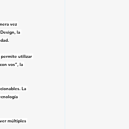
mera vez 
Design, la 
idad.
permite utilizar 
on vos”, la 
cionables. La 
ecnología 
ver múltiples 