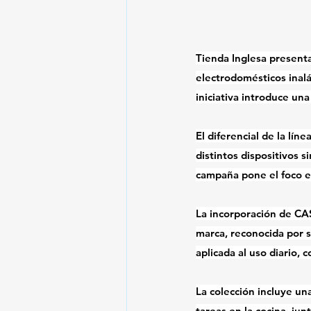
Tienda Inglesa presenta
electrodomésticos inal
iniciativa introduce una
El diferencial de la lín
distintos dispositivos 
campaña pone el foco en
La incorporación de CA
marca, reconocida por s
aplicada al uso diario, 
La colección incluye u
tareas en la cocina, ju