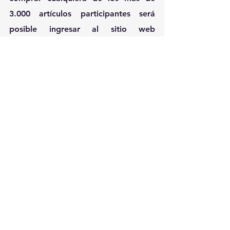
3.000 artículos participantes será 
posible ingresar al sitio web 
www.tiendainglesa.com.uy
.
Ver todo
Entradas recientes