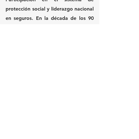
protección social y liderazgo nacional 
en seguros
. En la década de los 90 
nacen Susalud (1990, hoy EPS SURA), 
Protección (1991, pensiones y 
cesantías), Suratep (1995, hoy ARL 
SURA). También se creó Corfinsura 
(1993, hoy Banca de Inversión 
Bancolombia) y se adquirió 
Interoceánica (1998, hoy Seguros 
SURA Panamá). Con la separación 
del portafolio no asegurador nace 
Compañía de Inversiones 
Suramericana (1997, hoy Grupo 
SURA) y e Inversura (1999, hoy 