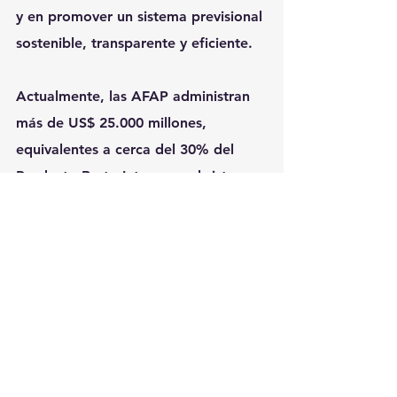
y en promover un sistema previsional 
sostenible, transparente y eficiente.
Actualmente, las AFAP administran 
más de 
US$ 25.000 millones
, 
equivalentes a cerca del 30% del 
Producto Bruto Interno, y el sistema 
ya cuenta con 1,7 millones de 
afiliados y más de 
100.000 
uruguayos cobrando su retiro de 
forma segura y autofinanciada
, 
producto del crecimiento de los 
fondos, tanto por aportes como por 
rentabilidad.