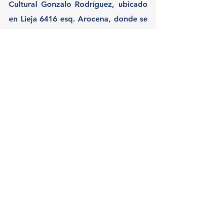
Cultural Gonzalo Rodríguez, ubicado 
en Lieja 6416 esq. Arocena, donde se 
encuentra también el Museo de 
Gonchi, con piezas emblemáticas que 
recuerdan su trayectoria deportiva.
El Centro Cultural abre sus puertas 
jueves, viernes y sábados entre las 
14:00 y 19:00 y la entrada es libre y 
gratuita.
Ver todo
Entradas recientes