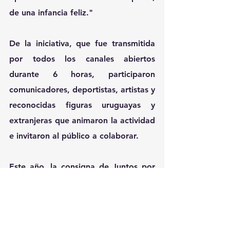
de una infancia feliz."
De la iniciativa, que fue transmitida 
por todos los canales abiertos 
durante 6 horas, participaron 
comunicadores, deportistas, artistas y 
reconocidas figuras uruguayas y 
extranjeras que animaron la actividad 
e invitaron al público a colaborar.
Este año, la consigna de Juntos por 
la Infancia fue 
#PoneteLaCamiseta
, 
un mensaje dirigido a convocar a la 
gente a sumarse al equipo para 
trabajar por este noble fin.  