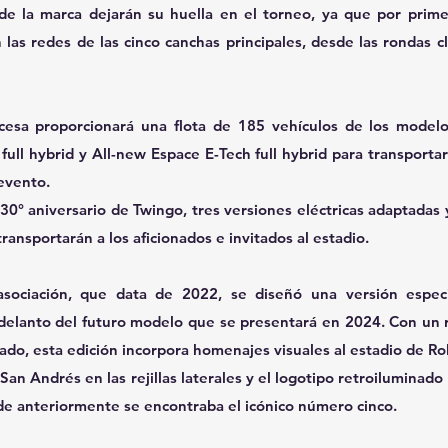
o de la marca dejarán su huella en el torneo, ya que por prime
las redes de las cinco canchas principales, desde las rondas cla
cesa proporcionará una flota de 185 vehículos de los model
 full hybrid y All-new Espace E-Tech full hybrid para transportar
evento.
° aniversario de Twingo, tres versiones eléctricas adaptadas y
ransportarán a los aficionados e invitados al estadio.
ociación, que data de 2022, se diseñó una versión especi
delanto del futuro modelo que se presentará en 2024. Con un 
ado, esta edición incorpora homenajes visuales al estadio de Ro
an Andrés en las rejillas laterales y el logotipo retroiluminado
de anteriormente se encontraba el icónico número cinco.