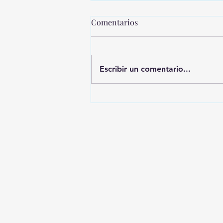
Comentarios
Escribir un comentario...
MONTEVIDEO SHOPPING
PRESENTA UNA NUEVA
EDICIÓN DE SHOPPING
SALE CICLOS