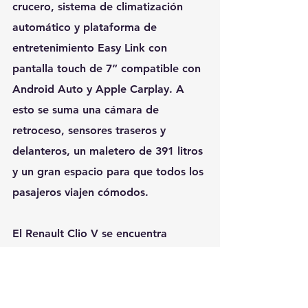
crucero, sistema de climatización 
automático y plataforma de 
entretenimiento Easy Link con 
pantalla touch de 7” compatible con 
Android Auto y Apple Carplay. A 
esto se suma una cámara de 
retroceso, sensores traseros y 
delanteros, un maletero de 391 litros 
y un gran espacio para que todos los 
pasajeros viajen cómodos.
El Renault Clio V se encuentra 
disponible desde USD 24.990 en 
todos los concesionarios oficiales 
Renault del país o a través de su sitio 