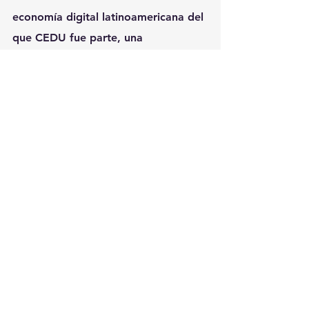
economía digital latinoamericana del 
que CEDU fue parte, una 
declaración pública de principios e 
intenciones congregar a diversos 
actores de la economía digital que 
propugnan la innovación y están a la 
vanguardia en el desarrollo de 
nuevos servicios y tecnologías para 
sentar una visión de futuro 
estratégica que sirva de motor para 
la región.
Con el desarrollo, la innovación y el 
empoderamiento como sus tres 
pilares fundamentales, este 