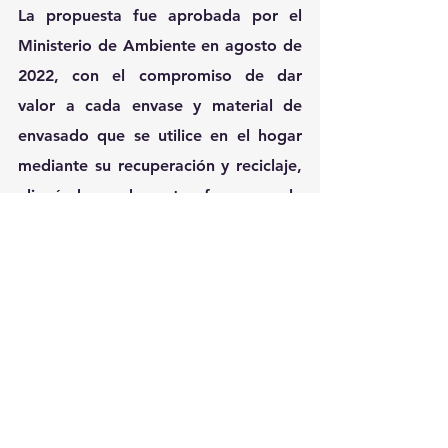
La propuesta fue aprobada por el 
Ministerio de Ambiente en agosto de 
2022, con el compromiso de dar 
valor a cada envase y material de 
envasado que se utilice en el hogar 
mediante su recuperación y reciclaje, 
alineándose de esta forma a la 
estrategia país.
Fue diseñado por un equipo 
integrado por varios expertos en la 
materia en consulta con múltiples 
actores de la cadena de valor para 
alcanzar las metas que estableció el 
Ministerio de Ambiente.