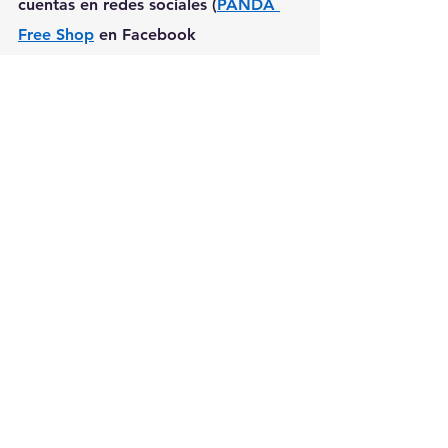
cuentas en redes sociales (
PANDA 
Free Shop
 en Facebook 
y 
panda.freeshop
 en Instagram).
Ver todo
Entradas recientes