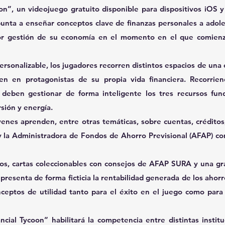
on”, un videojuego gratuito disponible para dispositivos iOS 
ta a enseñar conceptos clave de finanzas personales a adoles
jor gestión de su economía en el momento en el que comienz
rsonalizable, los jugadores recorren distintos espacios de una c
en en protagonistas de su propia vida financiera. Recorriend
, deben gestionar de forma inteligente los tres recursos fun
rsión y energía.
venes aprenden, entre otras temáticas, sobre cuentas, créditos
y la Administradora de Fondos de Ahorro Previsional (AFAP) c
cos, cartas coleccionables con consejos de AFAP SURA y una grá
epresenta de forma ficticia la rentabilidad generada de los ahorro
ceptos de utilidad tanto para el éxito en el juego como para 
cial Tycoon” habilitará la competencia entre distintas institu