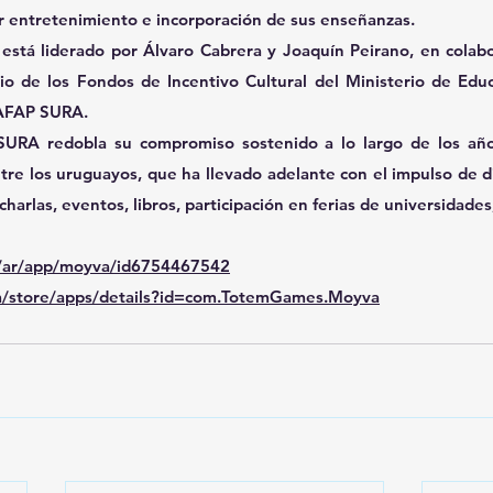
 entretenimiento e incorporación de sus enseñanzas.
o está liderado por Álvaro Cabrera y Joaquín Peirano, en colab
io de los Fondos de Incentivo Cultural del Ministerio de Educ
 AFAP SURA.
URA redobla su compromiso sostenido a lo largo de los año
tre los uruguayos, que ha llevado adelante con el impulso de di
charlas, eventos, libros, participación en ferias de universidades
m/ar/app/moyva/id6754467542
om/store/apps/details?id=com.TotemGames.Moyva