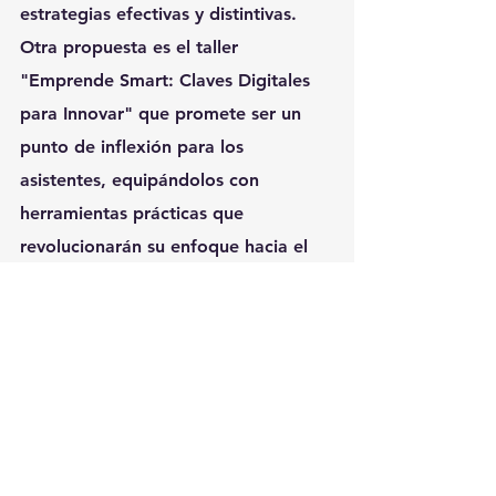
estrategias efectivas y distintivas.
Otra propuesta es el taller 
"Emprende Smart: Claves Digitales 
para Innovar" que promete ser un 
punto de inflexión para los 
asistentes, equipándolos con 
herramientas prácticas que 
revolucionarán su enfoque hacia el 
trabajo, desde la optimización de la 
gestión de proyectos hasta la 
implementación de procesos 
automatizados que promueven una 
mayor eficiencia operativa.
Además de los paneles, workshops y 
keynote mencionados, se ofrecerán 