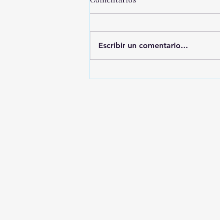
Escribir un comentario...
MONTEVIDEO SHOPPING
PRESENTA UNA NUEVA
EDICIÓN DE SHOPPING
SALE CICLOS