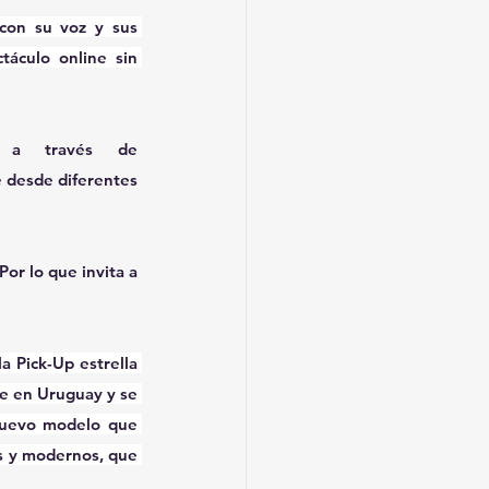
con su voz y sus 
áculo online sin 
Con un costo de $150, las localidades ya están a la venta a través de 
 desde diferentes 
or lo que invita a 
 Pick-Up estrella 
e en Uruguay y se 
nuevo modelo que 
s y modernos, que 