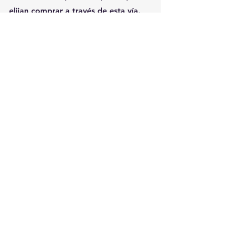
elijan comprar a través de esta vía. 
Ver todo
Entradas recientes