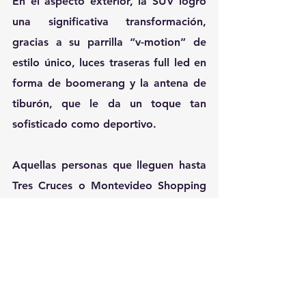
En el aspecto exterior, la SUV logró 
una significativa transformación, 
gracias a su parrilla “v-motion” de 
estilo único, luces traseras full led en 
forma de boomerang y la antena de 
tiburón, que le da un toque tan 
sofisticado como deportivo.
Aquellas personas que lleguen hasta 
Tres Cruces o Montevideo Shopping 
para ver de cerca la renovada Nissan 
Kicks tendrán la posibilidad de 
participar por grandes premios a 
través de las redes sociales de 
@nissanuruguay y usando el hashtag 