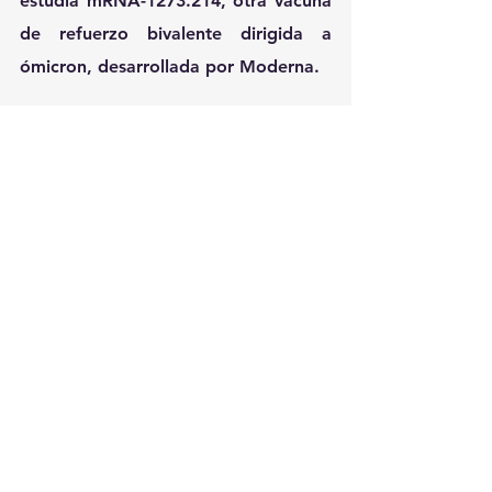
estudia mRNA-1273.214, otra vacuna 
de refuerzo bivalente dirigida a 
ómicron, desarrollada por Moderna.
Actualmente, Moderna está 
trabajando para finalizar su solicitud 
de uso de emergencia para niños de 
6 meses a 5 años. Se espera que la 
solicitud se complete a finales de 
este año.
Ver todo
Entradas recientes