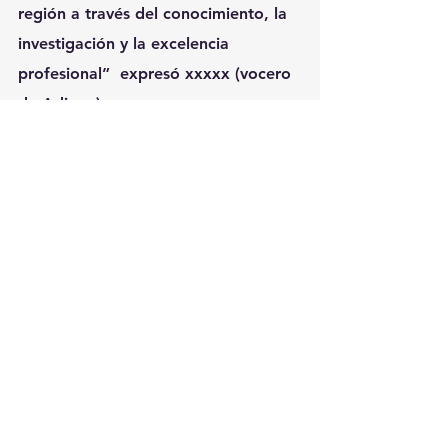
región a través del conocimiento, la 
investigación y la excelencia 
profesional”  expresó xxxxx (vocero 
de Adium.)
Ya se trabaja en la segunda edición 
del certamen, con el objetivo de 
ampliar aún más la participación y 
seguir fomentando una comunidad 
científica vibrante y colaborativa en 
Latinoamérica.
Ver todo
Entradas recientes