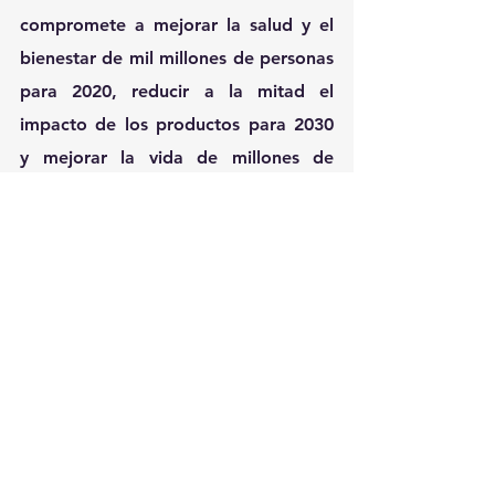
compromete a mejorar la salud y el 
bienestar de mil millones de personas 
para 2020, reducir a la mitad el 
impacto de los productos para 2030 
y mejorar la vida de millones de 
personas para el 2020.
Unilever Uruguay
Presente en Uruguay desde 1945, la 
compañía comercializa marcas entre 
las que se destacan: Nevex, Seventh 
Generation, Drive, Pond´s, Skip, 
Knorr, Cif, Rexona, Axe, Sedal, 
Comfort, Lifebuoy, Lipton, Suave, 
Vim, Knorr, Hellmann´s, Maizena, 