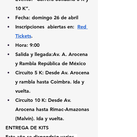
10 K”.
Fecha: 
domingo 26 de abril 
Inscripciones 
 abiertas en:  
Red 
Tickets
. 
Hora: 
9:00
Salida y llegada:
Av. A. Arocena 
y Rambla República de México 
Circuito 5 
K: Desde Av. Arocena 
y rambla hasta Coimbra. Ida y 
vuelta.
Circuito 10 K
: Desde Av. 
Arocena hasta Rimac-Amazonas 
(Malvín). Ida y vuelta.
ENTREGA DE KITS
Este año se dispondrán varios  