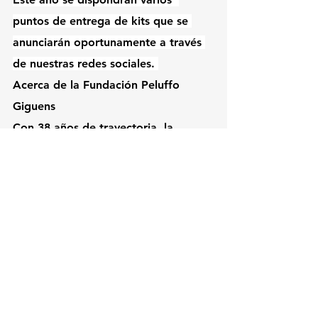
puntos de entrega de kits que se 
anunciarán oportunamente a través 
de nuestras redes sociales. 
Acerca de la Fundación Peluffo 
Giguens
Con 38 años de trayectoria, la 
Fundación Peluffo Giguens es un 
referente nacional en la lucha contra 
el cáncer. Su misión es asegurar que 
todas las personas, sin importar su 
lugar de residencia o situación 
socioeconómica, puedan acceder a 
un tratamiento oncológico equitativo 
y oportuno.