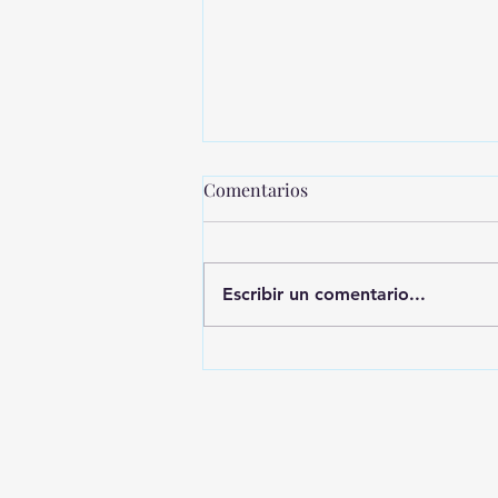
Comentarios
Escribir un comentario...
MONTEVIDEO SHOPPING
PRESENTA UNA NUEVA
EDICIÓN DE SHOPPING
SALE CICLOS