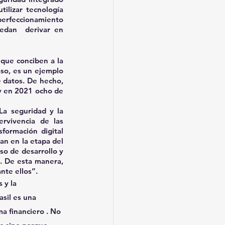
ilizar tecnología 
erfeccionamiento 
dan  derivar en 
que conciben a la 
o, es un ejemplo 
 datos. De hecho, 
 y en 2021 ocho de 
a seguridad y la 
rvivencia de las 
ormación digital 
n en la etapa del 
so de desarrollo y 
. De esta manera, 
nte ellos”.
 y la 
asil es una 
ma financiero . No 