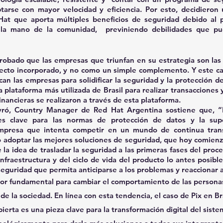
arse con mayor velocidad y eficiencia. Por esto, decidieron ut
t que aporta múltiples beneficios de seguridad debido al p
a mano de la comunidad,  previniendo debilidades que pue
probado que las empresas que triunfan en su estrategia son las 
cto incorporado, y no como un simple complemento. Y este cas
an las empresas para solidificar la seguridad y la protección de
a plataforma más utilizada de Brasil para realizar transacciones
inancieras se realizaron a través de esta plataforma.
yró, Country Manager de Red Hat Argentina sostiene que, “L
res clave para las normas de protección de datos y la supe
mpresa que intenta competir en un mundo de continua transf
doptar las mejores soluciones de seguridad, que hoy comienza
 la idea de trasladar la seguridad a las primeras fases del proce
nfraestructura y del ciclo de vida del producto lo antes posible
guridad que permita anticiparse a los problemas y reaccionar a
tor fundamental para cambiar el comportamiento de las personas
e la sociedad. En línea con esta tendencia, el caso de Pix en Br
erta es una pieza clave para la transformación digital del siste