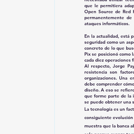
que le permitiera adapt
Open Source de Red Ha
permanentemente de l
ataques informáticos. 
En la actualidad, está 
seguridad como un aspe
concreto de lo que busc
Pix se posicionó como l
cada diez operaciones f
Al respecto, Jorge Pa
resistencia son facto
organizaciones. Una e
debe comprender cómo a
diseño. A eso se refiere
que forme parte de la i
se puede obtener una se
La tecnología es un fac
consiguiente evolución d
muestra que la banca abi