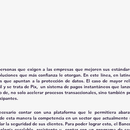
personas que exigen a las empresas que mejoren sus estándare
soluciones que más confianza le otorgan. En este línea, en latin
s que apuntan a la protección de datos. El caso de mayor rel
l y se trata de Pix,  un sistema de pagos instantáneos que lanzó
vo de, no solo acelerar procesos transaccionales, sino también p
cipantes.
ecesario contar con una plataforma que le permitiera abarat
 de esta manera la competencia en un sector que actualmente 
r la seguridad de sus clientes. Para poder lograr esto, el Banco
cnología escalable, resistente y  contar con un programa de se