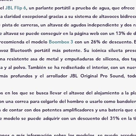
el 
JBL Flip 6
, un parlante portátil a prueba de agua, que ofrece
 claridad excepcional gracias a su sistema de altavoces bidirecc
pista de carreras, un altavoz de agudos independiente y dos ra
ste altavoz se puede conseguir en la página web con un 13% de 
 recomienda el modelo 
Boombox 3
 con un 26% de descuento. Es
avoz Bluetooth portátil más potente. Su icónica silueta pres
una resistente asa de metal y empuñaduras de silicona, dos tap
ua y al polvo. También se ha rediseñado el interior, con un nu
más profundos y el arrollador JBL Original Pro Sound, tod
on una correa para colgarlo del hombro o usarlo como bandolera.
 de contar con dos potentes amplificadores y una batería que d
te modelo se puede adquirir con un descuento del 31% en la ti