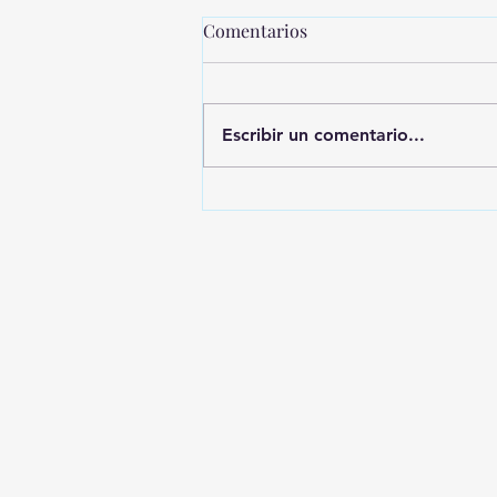
Comentarios
Escribir un comentario...
MONTEVIDEO SHOPPING
PRESENTA UNA NUEVA
EDICIÓN DE SHOPPING
SALE CICLOS