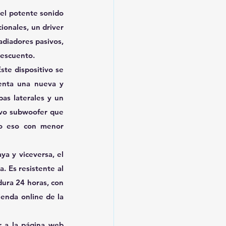
 el potente sonido 
ionales, un driver 
diadores pasivos, 
descuento.
te dispositivo se 
enta una nueva y 
as laterales y un 
evo subwoofer que 
o eso con menor 
Para aquellos momentos en los que se busca llevar el altavoz del alojamiento a la playa y viceversa, el 
 Es resistente al 
ura 24 horas, con 
enda online de la 
Para conocer más opciones o más información sobre los modelos, se puede acceder a la página web 