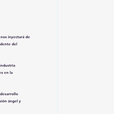
 nos inyectará de 
idente del 
industria 
s en la 
desarrollo 
sión ángel y 