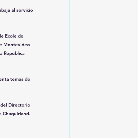
aja al servicio 
e Ecole de 
de Montevideo 
a República 
menta temas de 
del Directorio 
a Chaquiriand.