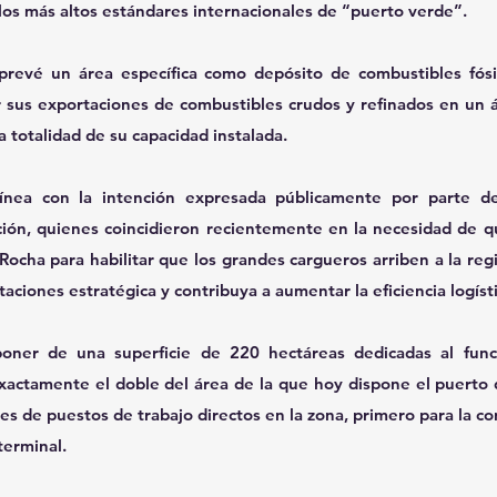
los más altos estándares internacionales de “puerto verde”.
revé un área específica como depósito de combustibles fósile
sus exportaciones de combustibles crudos y refinados en un ár
 totalidad de su capacidad instalada.
 línea con la intención expresada públicamente por parte de
ción, quienes coincidieron recientemente en la necesidad de 
ocha para habilitar que los grandes cargueros arriben a la reg
aciones estratégica y contribuya a aumentar la eficiencia logísti
poner de una superficie de 220 hectáreas dedicadas al func
exactamente el doble del área de la que hoy dispone el puerto
es de puestos de trabajo directos en la zona, primero para la co
terminal.