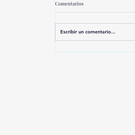
Comentarios
Escribir un comentario...
MONTEVIDEO SHOPPING
PRESENTA UNA NUEVA
EDICIÓN DE SHOPPING
SALE CICLOS