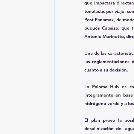
que impactará directa
toneladas por viaje, co
Post Panamax, de modo d
buques Capsize, que t
Antonio Marinetto, dir
Una de las característi
las reglamentaciones d
cuanto a su decisión. 
La Paloma Hub es cat
íntegramente en base a
hidrógeno verde y a los
El plan prevé la posi
desalinización del ag