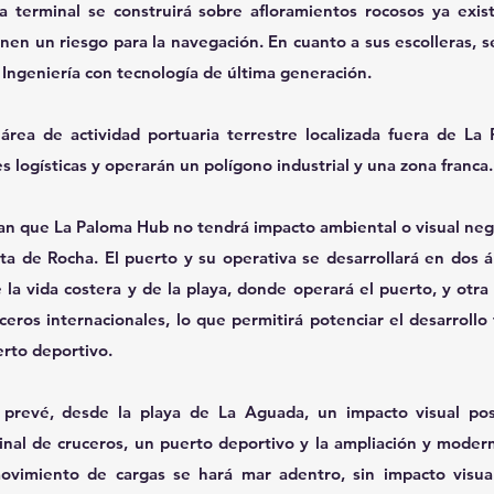
a terminal se construirá sobre afloramientos rocosos ya exis
nen un riesgo para la navegación. En cuanto a sus escolleras, se
Ingeniería con tecnología de última generación.
rea de actividad portuaria terrestre localizada fuera de La 
s logísticas y operarán un polígono industrial y una zona franca.
n que La Paloma Hub no tendrá impacto ambiental o visual nega
ta de Rocha. El puerto y su operativa se desarrollará en dos ár
 la vida costera y de la playa, donde operará el puerto, y otra 
eros internacionales, lo que permitirá potenciar el desarrollo t
rto deportivo.
 prevé, desde la playa de La Aguada, un impacto visual posi
nal de cruceros, un puerto deportivo y la ampliación y moderni
ovimiento de cargas se hará mar adentro, sin impacto visual 