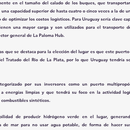
mente en el tamaño del calado de los buques, que transportar
n una capacidad superior de hasta cuatro o cinco veces a la de u
e optimizar los costos logísticos. Para Uruguay sería clave capt
ienen una mayor carga y son utilizados para el transporte de
ector general de La Paloma Hub.
cas que se destaca para la elección del lugar es que este puerto
el Tratado del Río de La Plata, por lo que Uruguay tendría s
egorizado por sus inversores como un puerto multipropós
 energías limpias y que tendrá su foco en la actividad logís
 combustibles sintéticos.
bilidad de producir hidrógeno verde en el lugar, generan
ua de mar para no usar agua potable, de forma de hacer sus