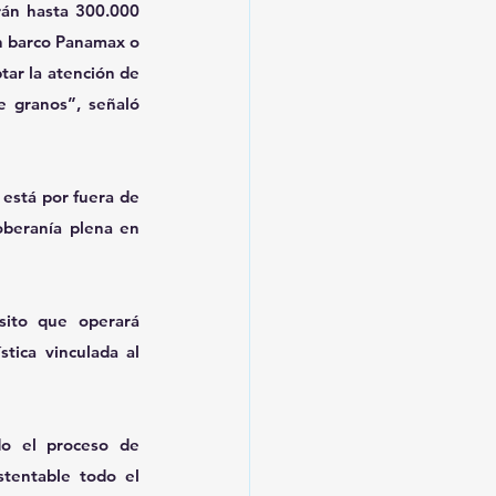
án hasta 300.000 
n barco Panamax o 
ar la atención de 
 granos”, señaló 
 está por fuera de 
oberanía plena en 
ito que operará 
tica vinculada al 
do el proceso de 
tentable todo el 