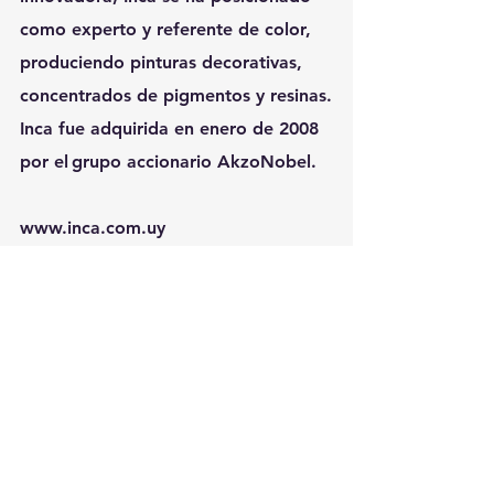
como experto y referente de color, 
produciendo pinturas decorativas, 
concentrados de pigmentos y resinas.
Inca fue adquirida en enero de 2008 
por el grupo accionario AkzoNobel.
www.inca.com.uy
Acerca de AkzoNobel
Suministramos pinturas y 
recubrimientos sostenibles e 
innovadores que nuestros clientes, 
las comunidades  -y el medio 
ambiente- demandan cada vez  más. 