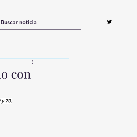
no con
 y 70.