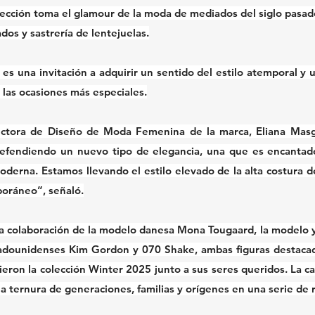
lección toma el glamour de la moda de mediados del siglo pasado
ados y sastrería de lentejuelas.
n es una invitación a adquirir un sentido del estilo atemporal y 
las ocasiones más especiales.
ectora de Diseño de Moda Femenina de la marca, Eliana Masga
efendiendo un nuevo tipo de elegancia, una que es encantado
erna. Estamos llevando el estilo elevado de la alta costura de
oráneo”, señaló.
 colaboración de la modelo danesa Mona Tougaard, la modelo y a
dounidenses Kim Gordon y 070 Shake, ambas figuras destacadas
ucieron la colección Winter 2025 junto a sus seres queridos. La 
la ternura de generaciones, familias y orígenes en una serie de 