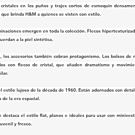
 cristales en los puños y trajes cortos de esmoquin densamen
 que brinda H&M a quienes se visten con estilo.
minaciones emergen en toda la colección. Flecos hipertexturizado
erdan a la piel sintética.
 los accesorios también cobran protagonismo. Los bolsos de n
dos con flecos de cristal, que añaden dramatismo y movimie
ilar.
l estilo lujoso de la década de 1960. Están adornados con detall
a de la era espacial.
e destaca el estilo flat, planos e ideales para usar con minives
uvenil y fresco.