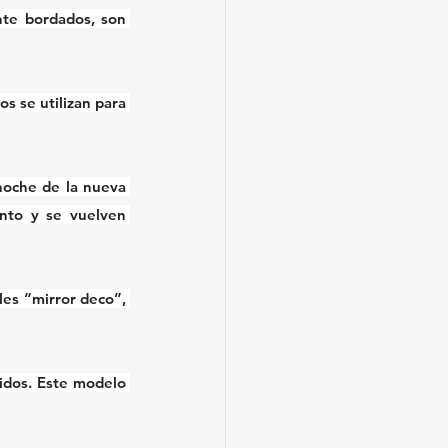
te bordados, son 
s se utilizan para 
oche de la nueva 
nto y se vuelven 
es “mirror deco”, 
tidos. Este modelo 