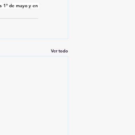
La colección de invierno estará disponible en las tiendas de Uruguay a partir del jueves 1° de mayo y en 
Ver todo