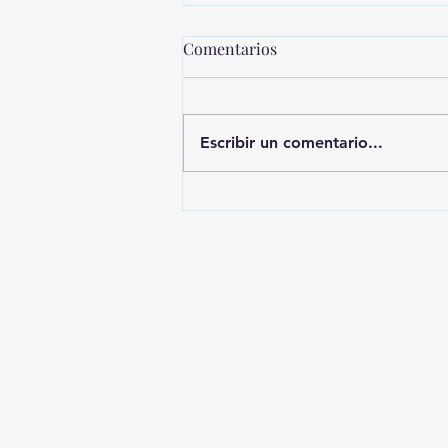
Comentarios
Escribir un comentario...
MONTEVIDEO SHOPPING
PRESENTA UNA NUEVA
EDICIÓN DE SHOPPING
SALE CICLOS