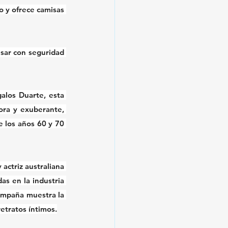
 y ofrece camisas 
usar con seguridad 
los Duarte, esta 
ra y exuberante, 
 los años 60 y 70 
ctriz australiana 
 en la industria 
campaña muestra la 
retratos íntimos.