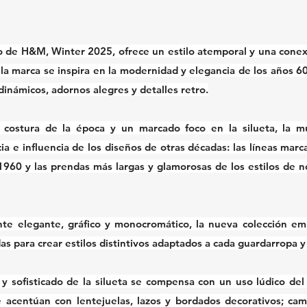
o de H&M, Winter 2025, ofrece un estilo atemporal y una conexi
a marca se inspira en la modernidad y elegancia de los años 60 
inámicos, adornos alegres y detalles retro.
 costura de la época y un marcado foco en la silueta, la mul
ia e influencia de los diseños de otras décadas: las líneas marc
1960 y las prendas más largas y glamorosas de los estilos de n
nte elegante, gráfico y monocromático, la nueva colección em
s para crear estilos distintivos adaptados a cada guardarropa y
 y sofisticado de la silueta se compensa con un uso lúdico del
 acentúan con lentejuelas, lazos y bordados decorativos; cam