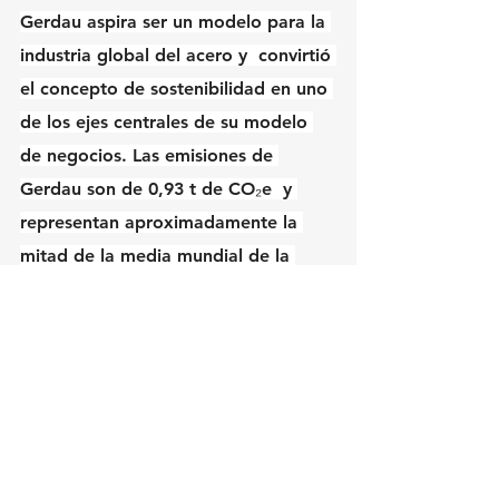
Gerdau aspira ser un modelo para la 
industria global del acero y  convirtió 
el concepto de sostenibilidad en uno 
de los ejes centrales de su modelo 
de negocios. Las emisiones de 
Gerdau son de 0,93 t de CO₂e  y 
representan aproximadamente la 
mitad de la media mundial de la 
industria acerera: 1,83 t de CO₂e por 
tonelada de acero producido 
(fuente: World Steel Association).
Ver todo
Entradas recientes