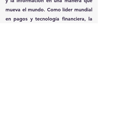
y la información en una manera que 
mueva el mundo. Como líder mundial 
en pagos y tecnología financiera, la 
empresa ayuda a sus clientes a lograr 
los mejores resultados de su clase a 
través de un compromiso con la 
innovación y la excelencia en áreas 
que incluyen soluciones de 
procesamiento de cuentas y banca 
digital; procesamiento de emisión de 
tarjetas y servicios de red; pagos; 
comercio electrónico; adquirencia y 
procesamiento de negocios; y la 
plataforma de manejo de puntos de 
venta y negocios basada en la nube 