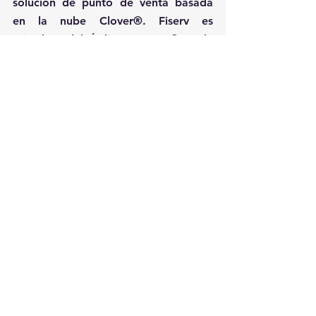
solución de punto de venta basada 
en la nube Clover®. Fiserv es 
miembro del Índice S&P500® y de 
Fortune® 500, y se encuentra entre 
las Compañías Más Admiradas del 
Mundo de FORTUNE®. 
Visite 
fiserv.com
 y síganos en las 
redes 
sociales
 para obtener más 
información y las últimas noticias de 
la compañía. 
Ver todo
Entradas recientes