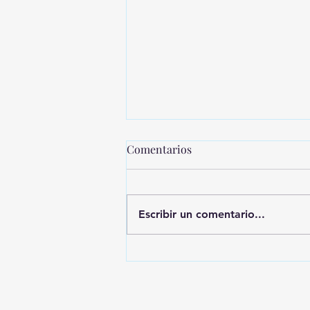
Comentarios
Escribir un comentario...
MONTEVIDEO SHOPPING
PRESENTA UNA NUEVA
EDICIÓN DE SHOPPING
SALE CICLOS