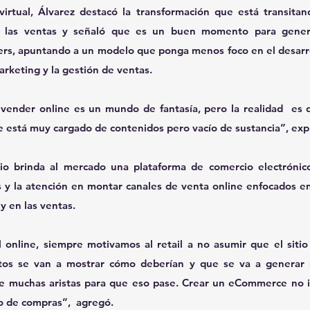
irtual, Álvarez destacó la transformación que está transitand
 las ventas y señaló que es un buen momento para gener
lers, apuntando a un modelo que ponga menos foco en el desarro
arketing y la gestión de ventas.
 vender online es un mundo de fantasía, pero la realidad  es
 está muy cargado de contenidos pero vacío de sustancia”, expl
cio brinda al mercado una plataforma de comercio electrónic
 y la atención en montar canales de venta online enfocados en 
y en las ventas.
 online, siempre motivamos al retail a no asumir que el sitio 
tos se van a mostrar cómo deberían y que se va a generar 
re muchas aristas para que eso pase. Crear un eCommerce no im
to de compras”,  agregó.