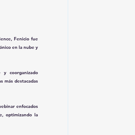
nce, Fenicio fue 
nico en la nube y 
 y coorganizado 
as más destacadas 
webinar enfocados 
, optimizando la 