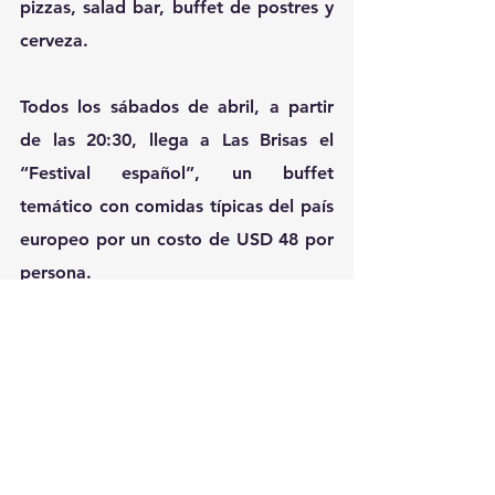
pizzas, salad bar, buffet de postres y 
cerveza.
Todos los sábados de abril, a partir 
de las 20:30, llega a Las Brisas el 
“Festival español”, un buffet 
temático con comidas típicas del país 
europeo por un costo de USD 48 por 
persona.
La “Hora del Té” se vive todos los 
días, en Las Brisas, de 17:00 a 20:00 
horas. Su valor es de USD 16 por 
persona.