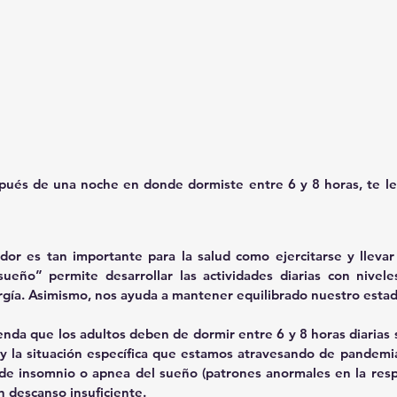
ués de una noche en donde dormiste entre 6 y 8 horas, te lev
or es tan importante para la salud como ejercitarse y llevar
sueño” permite desarrollar las actividades diarias con nivele
ía. Asimismo, nos ayuda a mantener equilibrado nuestro estado
nda que los adultos deben de dormir entre 6 y 8 horas diarias si
 y la situación específica que estamos atravesando de pandemia
e insomnio o apnea del sueño (patrones anormales en la respi
descanso insuficiente.  