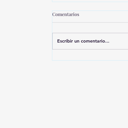
Comentarios
Escribir un comentario...
MONTEVIDEO SHOPPING
PRESENTA UNA NUEVA
EDICIÓN DE SHOPPING
SALE CICLOS