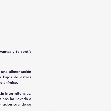
antas y te sentís 
 una alimentación 
s bajos de estrés 
 anímico.  
n intermitencias, 
 nos ha llevado a 
ración cuando se 