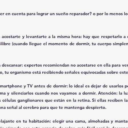
r en cuenta para lograr un sueño reparador? o por lo menos lo
 acostarte y levantarte a la misma hora
: hay que respetarlo a 
uilibre (cuando llegue el momento de dormir, tu cuerpo simple
a descansar
: expertos recomiendan no acostarse en ella para ver l
lo, tu organismo está recibiendo señales equivocadas sobre este
, smartphone y TV antes de dormir:
 lo ideal es dejar de usarlos 
ama y silenciarlos cuando nos vayamos a dormir. Atención: la lu
s células ganglionares que están en la retina. Si ellas reciben la
una señal al cerebro para que te mantenga despierto.
lajante en tu habitación
: elegir una cama, almohadas y manta