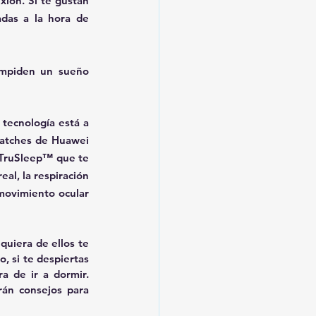
ión. Si te gustan 
das a la hora de 
impiden un sueño 
 tecnología está a 
atches de Huawei 
 TruSleep™ que te 
al, la respiración 
movimiento ocular 
iera de ellos te 
, si te despiertas 
 de ir a dormir. 
án consejos para 