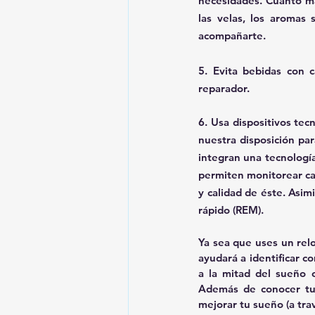
necesidades. Cuanto má
las velas, los aromas
acompañarte.
5. 
Evita bebidas con c
reparador.
6. 
Usa dispositivos tec
nuestra disposición pa
integran una tecnologí
permiten monitorear cad
y calidad de éste. Asim
rápido (REM).
Ya sea que uses un rel
ayudará a identificar co
a la mitad del sueño o
Además de conocer tu 
mejorar tu sueño (a tra