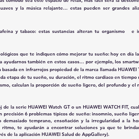
s cómodo sea este espacio de relax, más fácil será la desconex
 suaves y la música relajante… estas pueden ser grandes alia
afeína y tabaco
: estas sustancias alteran tu organismo   e 
nológicos que te indiquen cómo mejorar tu sueño:
 hoy en día la
ra ayudarnos también en estos casos… por ejemplo, los smartw
a basada en infrarrojos propiedad de la marca llamada HUAWEI
a etapa de tu sueño, su duración, el ritmo cardíaco en tiempo re
ismo, calculan la proporción de sueño ligero, del profundo y el 
oj de la serie HUAWEI Watch GT o un HUAWEI WATCH FIT, cualqu
n precisión 6 problemas típicos de sueño: insomnio, sueño ligero
 demasiado temprano, ensoñación y la irregularidad a la hora
ritmo, te ayudarán a encontrar soluciones ya que te brindar
vés de la aplicación HUAWEI Salud de AppGallery).