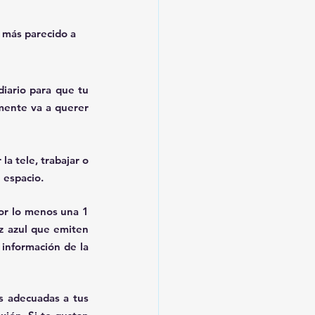
 más parecido a 
diario para que tu 
mente va a querer 
a tele, trabajar o 
 espacio.
por lo menos una 1 
z azul que emiten 
 información de la 
s adecuadas a tus 