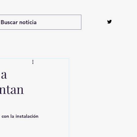
 a
entan
con la instalación 