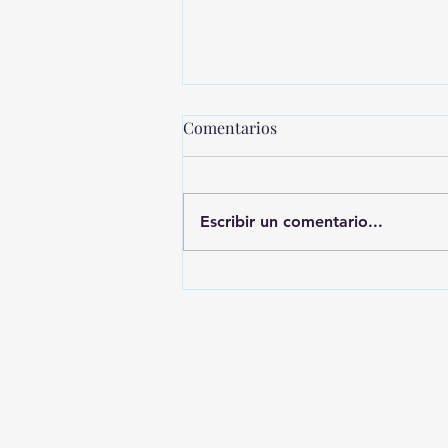
Comentarios
Escribir un comentario...
MONTEVIDEO SHOPPING
PRESENTA UNA NUEVA
EDICIÓN DE SHOPPING
SALE CICLOS