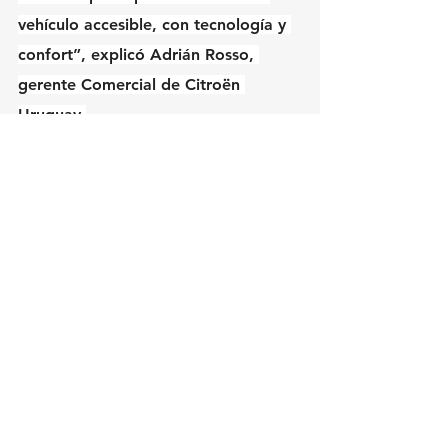
vehículo accesible, con tecnología y 
confort”, explicó Adrián Rosso, 
gerente Comercial de Citroën 
Uruguay.
El Nuevo C3 1.0 está disponible en 
Uruguay en Oversil S.A. (Justicia 
1878, Tel: 24020997) y en la amplia 
red de 18 concesionarios en todo el 
país. Más información en 
www.citroen.com.uy
Ver todo