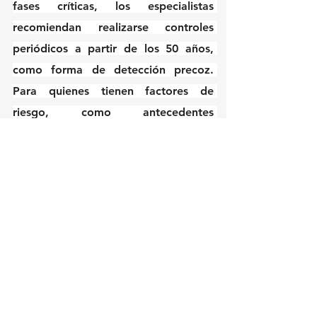
fases críticas, los especialistas 
recomiendan realizarse controles 
periódicos a partir de los 50 años, 
como forma de detección precoz. 
Para quienes tienen factores de 
riesgo, como antecedentes 
familiares, los controles deben 
empezar a realizarse a partir de los 
45 años. Los chequeos, a realizarse 
con un médico urólogo, son rápidos y 
sencillos.
Los tratamientos más utilizados en 
Uruguay incluyen medicamentos 
hormonales que bloquean los efectos 
de los andrógenos y la testosterona, 