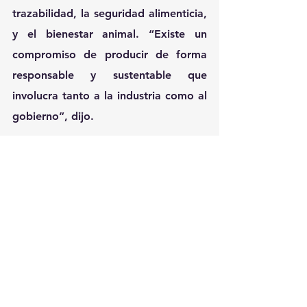
trazabilidad, la seguridad alimenticia, 
y el bienestar animal. “Existe un 
compromiso de producir de forma 
responsable y sustentable que 
involucra tanto a la industria como al 
gobierno”, dijo.
Además, la experta puso énfasis en 
la importancia de la comunicación 
para contrarrestar posibles campañas 
de desinformación impulsadas por 
sectores ambientalistas o colectivos 
de vegetarianos sobre a la carne de 
cerdo.