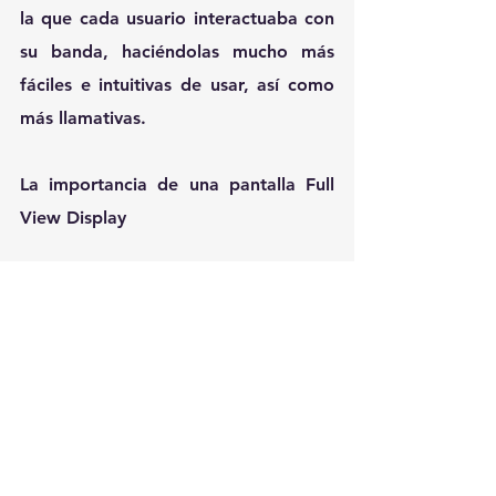
la que cada usuario interactuaba con 
su banda, haciéndolas mucho más 
fáciles e intuitivas de usar, así como 
más llamativas.
La importancia de una pantalla Full 
View Display
La pantalla del dispositivo es vital, 
por ello Huawei traerá en las 
próximas semanas una nueva banda 
inteligente con una pantalla AMOLED 
capaz de reproducir colores mucho 
más vividos, con mayor resolución y 
menor consumo de energía, lo que se 