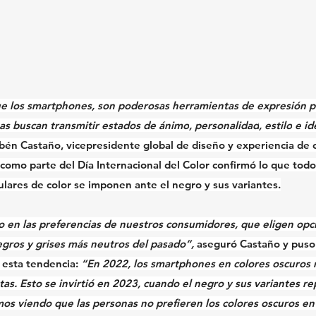
que los smartphones, son poderosas herramientas de 
expresión p
as buscan transmitir 
estados de ánimo
, 
personalidad
, 
estilo
 e 
id
bén Castaño
, vicepresidente global de diseño y experiencia de c
 como parte del 
Día Internacional del Color
 confirmó lo que todo
lares de color se imponen ante el negro y sus variantes.
en las preferencias de nuestros consumidores, que 
eligen opc
negros y grises más neutros del pasado”,
 aseguró Castaño y puso
e esta tendencia: 
“En 2022, los smartphones en colores oscuros 
as. Esto 
se invirtió en 2023
, cuando el negro y sus variantes r
mos viendo que las personas 
no prefieren los colores oscuros
 en