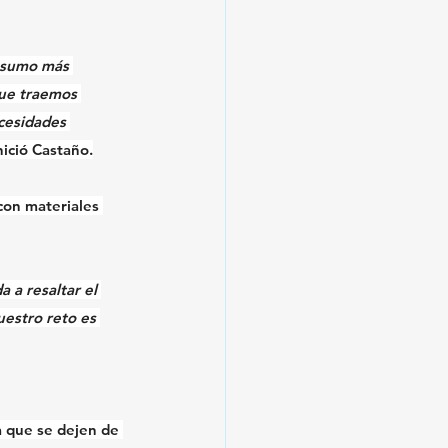
nsumo más 
ue traemos 
ecesidades 
inició Castaño.
 con materiales 
 a resaltar el 
uestro reto es 
a que se dejen de 