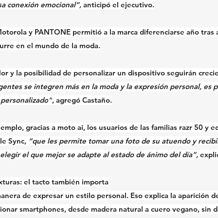
esa conexión emocional”,
 anticipó el ejecutivo.
otorola y PANTONE permitió a la marca diferenciarse año tras a
curre en el mundo de la moda.
lor y la posibilidad de personalizar un dispositivo seguirán crec
igentes se integren más en la moda y la expresión personal, es 
p
 personalizado
”
, agregó Castaño.
emplo, gracias a 
moto ai
, los usuarios de las 
familias razr 50
 y 
e
le Sync
, 
“que les permite tomar una foto de su atuendo y recibir
 elegir el que mejor se adapte al estado de ánimo del día”,
 expli
turas: el tacto también importa
manera de expresar un estilo personal. Eso explica la aparición 
cionar smartphones, desde 
madera natural
 a 
cuero vegano
, sin 