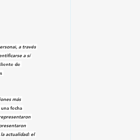
ersonal
, a través 
entificarse a sí 
liente de 
s 
iones más 
 una fecha 
representaron 
epresentaron 
 la actualidad: el 