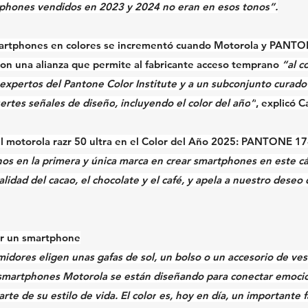
phones vendidos en 2023 y 2024 no eran en esos tonos
”.
martphones en colores se incrementó cuando 
Motorola
 y 
PANTO
aron una alianza que permite al fabricante acceso temprano 
“al c
 expertos del Pantone Color Institute y a un subconjunto curado
uertes señales de diseño
, incluyendo el 
color del año
”
, explicó C
l 
motorola razr 50 ultra
 en el 
Color del Año 2025: PANTONE 17
nos en la primera y única marca en crear smartphones en este c
alidad del cacao, el chocolate y el café, y apela a nuestro 
deseo 
gir un smartphone
midores eligen unas gafas de sol, un bolso o un accesorio de vest
 smartphones 
Motorola
 se están diseñando para conectar emoci
rte de su estilo de vida. El 
color
 es, hoy en día, un 
importante f