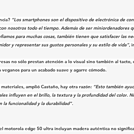
ncia?
“Los smartphones son el dispositivo de electrónica de co
con nosotros todo el tiempo. Además de ser miniordenadores q
nfiamos para muchas cosas, también tienen que 
satisfacer las n
midor y representar sus 
gustos personales
 y su 
estilo de vida
”,
 
esas no sólo prestan atención a lo visual sino también al 
tacto
,
 veganos para un 
acabado suave y agarre cómodo
.
 materiales, amplió Castaño, hay otra razón: 
“Esto también ayuda
les influyen en el brillo, la textura y la profundidad del color
. N
n la funcionalidad y la durabilidad”.
el 
motorola edge 50 ultra
 incluyan madera auténtica no signific