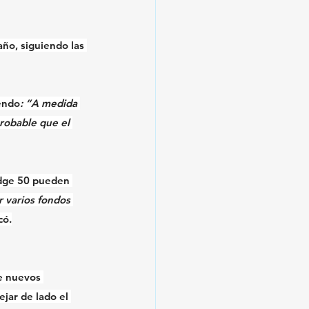
ño, siguiendo las 
iendo
: “A medida 
robable que el 
dge 50
 pueden 
 varios fondos 
có.
de nuevos 
dejar de lado el 