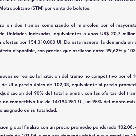
Metropolitano (STM) por venta de boletos.
lizó en dos tramos comenzando el miércoles por el mayorista
s de Unidades Indexadas, equivalentes a unos US$ 20,7 millon
on ofertas por 154.310.000 UI. De esta manera, la demanda en 
ferta disponible, con precios que oscilaron entre 99,62% y 103
eves se realizó la licitación del tramo no competitivo por el 1
 de UI a precio único de 102,08, equivalente al precio prome
judicación del 90% del total a emitir, con las ofertas del tram
 no competitivo fue de 14:194.951 UI, un 95% del monto máxim
e asignado en su totalidad.
ación global finalizó con un precio promedio ponderado 102,08,
ptado de 101,04, y con una demanda global que alcanzó los 16