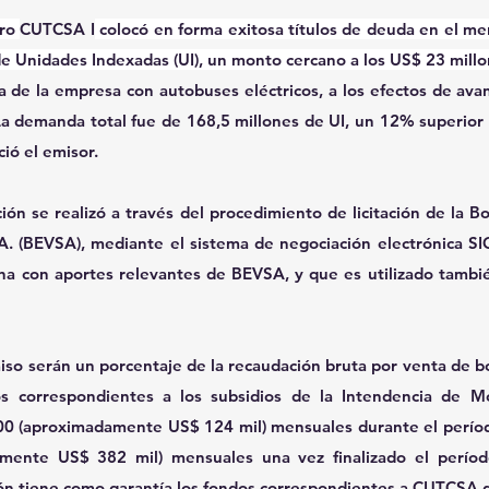
ro 
CUTCSA I
 colocó en forma exitosa títulos de deuda en el mer
de Unidades Indexadas (UI), un monto cercano a los US$ 23 millo
ta de la empresa con autobuses eléctricos, a los efectos de avan
La demanda total fue de 168,5 millones de UI, un 12% superior a
ció el emisor.
ión se realizó a través del procedimiento de licitación de la Bo
A. (BEVSA), mediante el sistema de negociación electrónica SI
a con aportes relevantes de BEVSA, y que es utilizado tambié
miso serán un porcentaje de la recaudación bruta por venta de 
s correspondientes a los subsidios de la Intendencia de Mo
00 (aproximadamente US$ 124 mil) mensuales durante el período
mente US$ 382 mil) mensuales una vez finalizado el período
ón tiene como garantía los fondos correspondientes a CUTCSA de