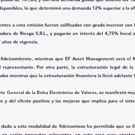
disponibles, lo que determinó una demanda 12% superior a la ofe
entes a esta emisión fueron calificados con grado inversor con 
adora de Riesgo S.R.L., y pagarán un interés del 4,75% lineal 
 años de vigencia.
ideicomitente, mientras que EF Asset Management será el fi
 representante. Por otra parte, la estructuración legal de la
os mientras que la estructuración financiera la llevó adelante
te General de la Bolsa Electrónica de Valores, 
se manifestó muy 
n y del efecto positivo y las mejoras que implica para el sist
.
ado a esta modalidad de fideicomisos ha permitido que se lle
s en varios proyectos relevantes, en este caso para apostar