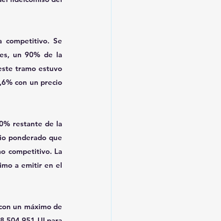
 competitivo. Se 
es, un 90% de la 
este tramo estuvo 
,6% con un precio 
0% restante de la 
dio ponderado que 
o competitivo. La 
o a emitir en el 
 con un máximo de 
8.504.951 UI para 