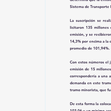
Sistema de Transporte 
La suscripción se rea
licitaron 135 millone
emisión, y se recibier
14,3% por encima a la o
promedio de 101,94%.
Con estos números el ju
emisión de 15 millones
correspondería a una ad
demanda en este tramo
tramo minorista, que fu
De esta forma la coloc
103,06 y un mínimo ace