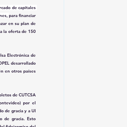
cado de capitales 
nes, 
para financiar 
zar en su plan de 
 la oferta de 150 
lsa Electrónica de 
OPEL desarrollado 
n en otros países 
boletos de CUTCSA 
ntevideo) por el 
 de gracia y a UI 
 de gracia. Esto 
l fideicomiso del 