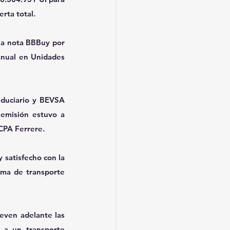
rta total.
la nota BBBuy por 
anual en Unidades 
duciario y BEVSA 
 emisión estuvo a 
 CPA Ferrere.
satisfecho con la 
ema de transporte 
ven adelante las 
 a un transporte 