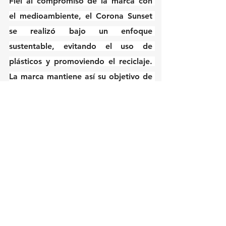
Fiel al compromiso de la marca con 
el medioambiente, el Corona Sunset 
se realizó bajo un enfoque 
sustentable, evitando el uso de 
plásticos y promoviendo el reciclaje. 
La marca mantiene así su objetivo de 
combatir la contaminación en playas, 
ríos, mares y océanos.
Ver todo
Entradas recientes